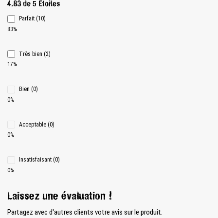
Note moyenne de 4.8 sur 5 étoiles
4.83 de 5 Étoiles
Parfait (10)
83%
Très bien (2)
17%
Bien (0)
0%
Acceptable (0)
0%
Insatisfaisant (0)
0%
Laissez une évaluation !
Partagez avec d'autres clients votre avis sur le produit.