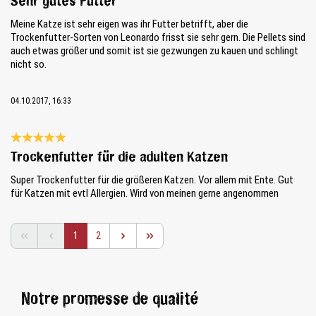
Sehr gutes Futter
Meine Katze ist sehr eigen was ihr Futter betrifft, aber die
Trockenfutter-Sorten von Leonardo frisst sie sehr gern. Die Pellets sind
auch etwas größer und somit ist sie gezwungen zu kauen und schlingt
nicht so.
04.10.2017, 16:33
Évaluation avec une note de 5 sur 5 étoiles
Trockenfutter für die adulten Katzen
Super Trockenfutter für die größeren Katzen. Vor allem mit Ente. Gut
für Katzen mit evtl Allergien. Wird von meinen gerne angenommen
Page
Page
1
2
Notre promesse de qualité