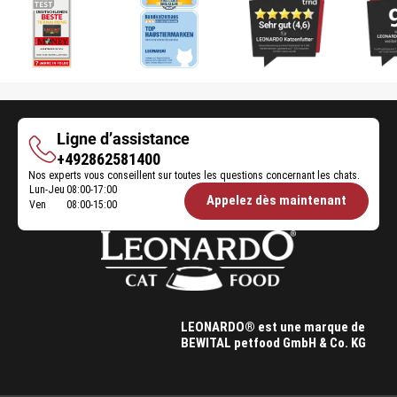
Ligne d’assistance
Ligne
+492862581400
Nos experts vous conseillent sur toutes les questions concernant les chats.
d’assistance
Lun-Jeu
08:00-17:00
Öffnungszeiten
Appelez dès maintenant
Ven
08:00-15:00
Futterberatung:
LEONARDO® est une marque de
BEWITAL petfood GmbH & Co. KG