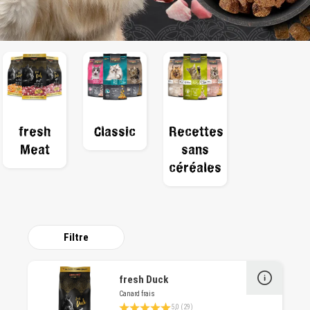
fresh
Classic
Recettes
Meat
sans
céréales
Filtre
fresh Duck
Canard frais
Note moyenne de 4.9 sur 5 étoiles
5,0 (29)