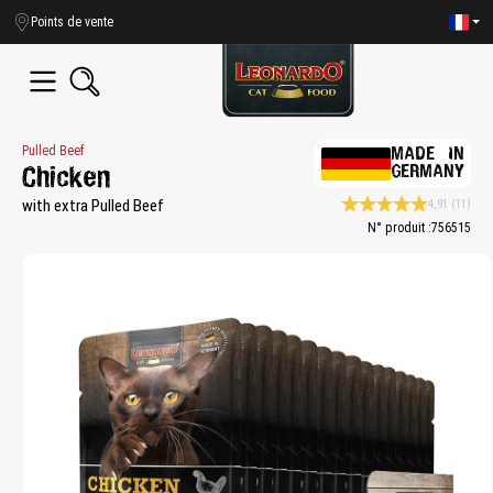
tenu principal
Points de vente
Pulled Beef
MADE IN
GERMANY
Chicken
with extra Pulled Beef
4,91
(11)
Note moyenne de 4.9 sur
N° produit :
756515
Bildergalerie überspringen