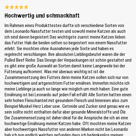
Évaluation avec une note de 5 sur 5 étoiles
Hochwertig und schmackhaft
Im Rahmen eines Produkttestes durfte ich verschiedene Sorten von
dem Leonardo Nassfutter testen und sowohl meine Katzen als auch
ich sind davon begeistert Das wichtigste zuerst meine Katzen lieben
das Futter. Hab die beiden selten so begeistert von einem Nassfutter
erlebt. Sie mochten ohne Ausnahmen jede Sorte und haben es
regelrecht verschlungen. Ihre absoluten Lieblingsbeutel waren die der
Pulled Beef Reihe. Das Design der Verpackungen ist schön gestaltet und
es gibt eine große Auswahl an Sorten damit keine Langeweile bei der
Fütterung aufkommt. Was mir überaus wichtig ist ist die
Zusammensetzung des Futters denn meine Katzen sollen sich nur von
hochwertigem und artgerechtem Futter ernähren. Immerhin möchte ich
meine Lieblinge ja auch so lange wie möglich um mich haben. Eine gute
Ernährung ist bei Leonardo auf jeden Fall erfüllt Alle Sorten hatten einen
sehr hohen Fleischanteil mit gesundem Fleisch und Innereien also zum
Beispiel Muskel Herz Leber usw.. Getreide und Zucker sind genau wie es
sein sollte nicht enthalten dafür aber gesunde Mineralstoffe und Öle.
Die Zusammensetzung ist daher ideal für die Ansprüche die ich an eine
hochwertige Ernährung meiner Katzen habe. Oft mochten meine Katzen
aber hochwertiges Nassfutter von anderen Marken nicht bei Leonardo
hab ich nun endlich welches gefunden dass ich bedenkenlos meinen