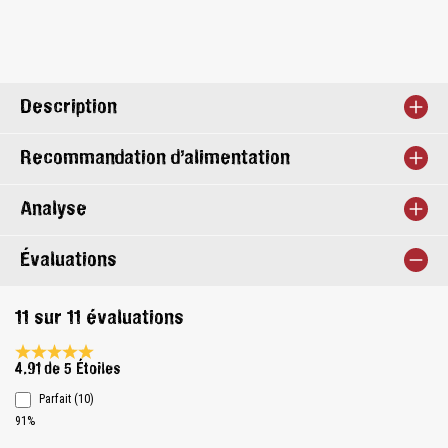
Description
Recommandation d’alimentation
Analyse
Évaluations
11 sur 11 évaluations
Note moyenne de 4.9 sur 5 étoiles
4.91 de 5 Étoiles
Parfait (10)
91%