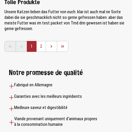
Tolle Produkte
Unsere Katzen lieben das Futter von euch .klar ist auch mal ne Sorte
dabei die sie geschmacklich nicht so gerne gefressen haben .aber das
meiste Futter was im test packet von Trnd drin gewesen ist haben sie
gerne gefressen.
Page
Page
1
2
Notre promesse de qualité
Fabriqué en Allemagne
Garanties avec les meilleurs ingrédients
Meilleure saveur et digestibilité
Viande provenant uniquement d'animaux propres
à la consommation humaine